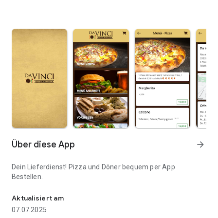
Über diese App
arrow_forward
Dein Lieferdienst! Pizza und Döner bequem per App
Bestellen.
Dein Lieferdienst! Pizza und Döner bequem per App Bestellen.
Aktualisiert am
07.07.2025