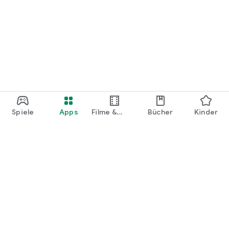
Spiele
Apps
Filme &
Bücher
Kinder
Shows
Google Play
Play Pass
Play Points