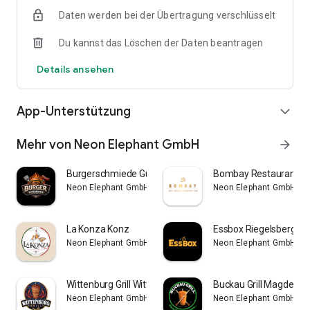
Daten werden bei der Übertragung verschlüsselt
Du kannst das Löschen der Daten beantragen
Details ansehen
App-Unterstützung
expand_more
Mehr von Neon Elephant GmbH
arrow_forward
Burgerschmiede Gütersloh
Bombay Restaurant Be
Neon Elephant GmbH
Neon Elephant GmbH
La Konza Konz
Essbox Riegelsberg
Neon Elephant GmbH
Neon Elephant GmbH
Wittenburg Grill Wittenburg
Buckau Grill Magdebu
Neon Elephant GmbH
Neon Elephant GmbH