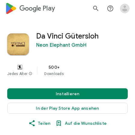
google_logo Play
search
help_outline
Da Vinci Gütersloh
Neon Elephant GmbH
500+
Jedes Alter
info
Downloads
Installieren
In der Play Store App ansehen
Teilen
Auf die Wunschliste